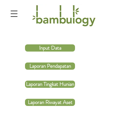
Input Data
Laporan Pendapatan
Laporan Tingkat Hunian
Laporan Riwayat Aset
HUBUNGI
KAMI