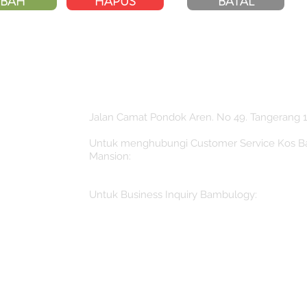
BAH
HAPUS
BATAL
Jalan Camat Pondok Aren. No 49. Tangerang 1
Untuk menghubungi Customer Service Kos 
Mansion:
booking@bambulogyindonesia.com
Untuk Business Inquiry Bambulogy:
Inquiry@bambulogyindonesia.com