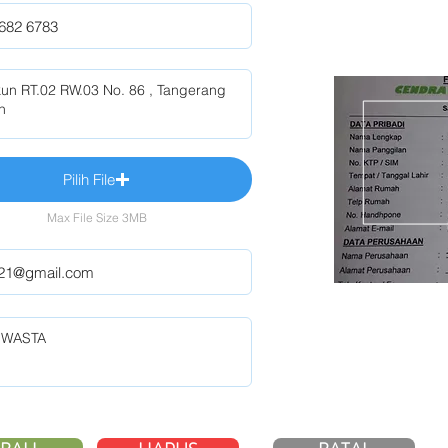
Pilih File
Max File Size 3MB