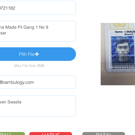
Pilih File
Max File Size 3MB