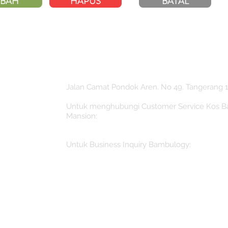
BAH
HAPUS
BATAL
Jalan Camat Pondok Aren. No 49. Tangerang 1
Untuk menghubungi Customer Service Kos 
Mansion:
booking@bambulogyindonesia.com
Untuk Business Inquiry Bambulogy:
Inquiry@bambulogyindonesia.com