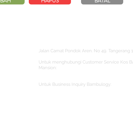
BAH
HAPUS
BATAL
Jalan Camat Pondok Aren. No 49. Tangerang 1
Untuk menghubungi Customer Service Kos 
Mansion:
booking@bambulogyindonesia.com
Untuk Business Inquiry Bambulogy:
Inquiry@bambulogyindonesia.com