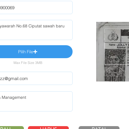
Pilih File
Max File Size 3MB