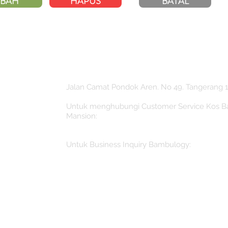
BAH
HAPUS
BATAL
Jalan Camat Pondok Aren. No 49. Tangerang 1
Untuk menghubungi Customer Service Kos 
Mansion:
booking@bambulogyindonesia.com
Untuk Business Inquiry Bambulogy:
Inquiry@bambulogyindonesia.com