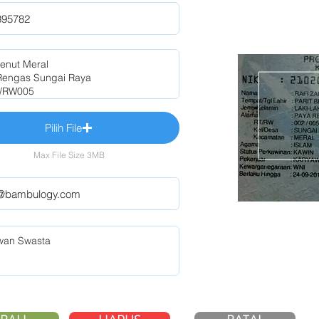
Pilih File
Max File Size 3MB