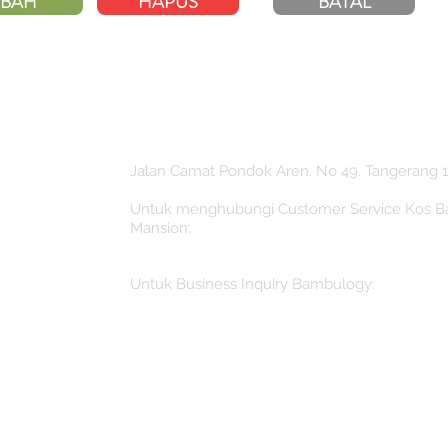
BAH
HAPUS
BATAL
Jalan Camat Pondok Aren. No 49. Tangerang 1
Untuk menghubungi Customer Service Kos 
Mansion:
booking@bambulogyindonesia.com
Untuk Business Inquiry Bambulogy:
Inquiry@bambulogyindonesia.com